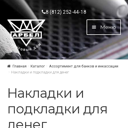
Перейти к навигации
Перейти к содержимому
8 (812) 252-44-18
Меню
Главная
Каталог
Ассортимент для банков и инкассации
Накладки и подкладки для денег
Накладки и
подкладки для
денег