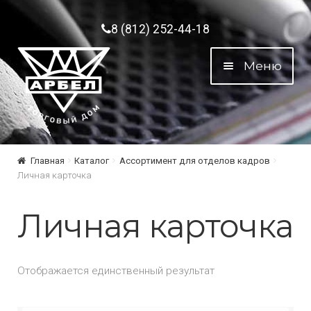
Перейти к навигации
Перейти к содержимому
8 (812) 252-44-18
Меню
Главная
Каталог
Ассортимент для отделов кадров
Личная карточка
Личная карточка
Отображается единственный результат